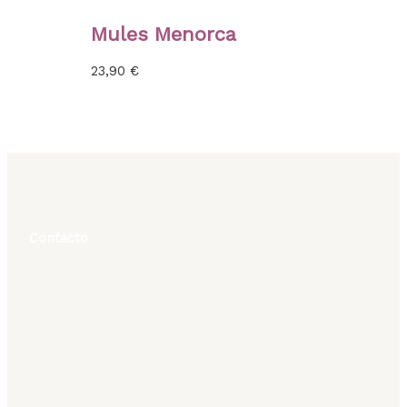
Mules Menorca
23,90
€
Contacto
Plaza Simón Milián 5 CP:35420 Moya Gran Canaria
Islas Canarias, España
(+34) 928 60 61 03
Horario Tienda Física
Lunes a Viernes 10:30 a 13:00 16:30 a 19:30 Sabados
11:00 a 13:30