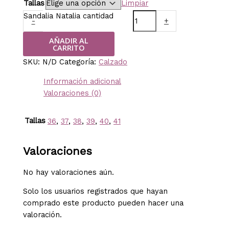
Tallas
Limpiar
Sandalia Natalia cantidad
-
+
AÑADIR AL
CARRITO
SKU:
N/D
Categoría:
Calzado
Información adicional
Valoraciones (0)
Tallas
36
,
37
,
38
,
39
,
40
,
41
Valoraciones
No hay valoraciones aún.
Solo los usuarios registrados que hayan
comprado este producto pueden hacer una
valoración.